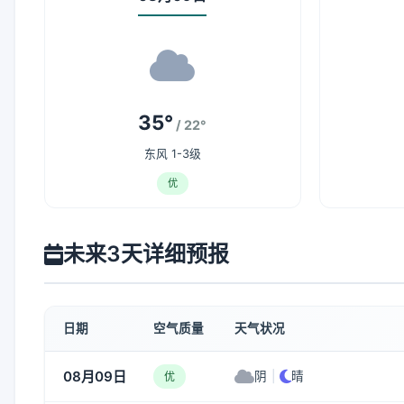
35°
/ 22°
东风 1-3级
优
未来3天详细预报
日期
空气质量
天气状况
08月09日
阴
|
晴
优