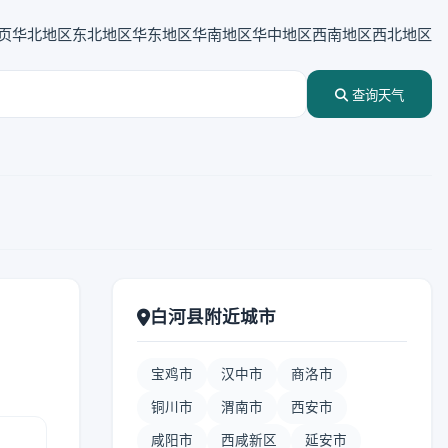
页
华北地区
东北地区
华东地区
华南地区
华中地区
西南地区
西北地区
查询天气
白河县附近城市
宝鸡市
汉中市
商洛市
铜川市
渭南市
西安市
咸阳市
西咸新区
延安市