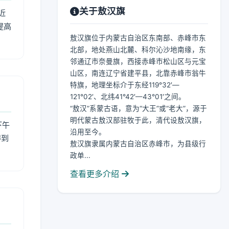
关于敖汉旗
近
提高
敖汉旗位于内蒙古自治区东南部、赤峰市东
北部，地处燕山北麓、科尔沁沙地南缘，东
邻通辽市奈曼旗，西接赤峰市松山区与元宝
山区，南连辽宁省建平县，北靠赤峰市翁牛
特旗，地理坐标介于东经119°32′—
121°02′、北纬41°42′—43°01′之间。
“敖汉”系蒙古语，意为“大王”或“老大”，源于
明代蒙古敖汉部驻牧于此，清代设敖汉旗，
下午
沿用至今。
得到
敖汉旗隶属内蒙古自治区赤峰市，为县级行
政单...
查看更多介绍