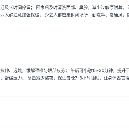
迎风长时间停留； 回家后及时清洗面部、鼻腔，减少过敏原附着。 
弱人群注意加强保暖， 少去人群密集封闭场所，勤洗手、常通风，
伸、远眺，缓解颈椎与眼部疲劳； 午后可小憩15-30分钟，提升
，舒缓压力。 尽量减少熬夜，保证每晚7-8小时睡眠，让身体器官