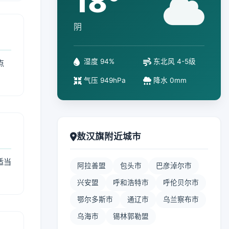
18°
阴
湿度 94%
东北风 4-5级
点
气压 949hPa
降水 0mm
敖汉旗附近城市
适当
阿拉善盟
包头市
巴彦淖尔市
兴安盟
呼和浩特市
呼伦贝尔市
鄂尔多斯市
通辽市
乌兰察布市
乌海市
锡林郭勒盟