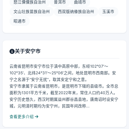
怒江傈僳族自治州
普洱市
曲靖市
文山壮族苗族自治州
西双版纳傣族自治州
玉溪市
昭通市
关于安宁市
云南省昆明市安宁市位于滇中高原中部，东经102°07′～
102°35′、北纬24°31′～25°06′之间，地处昆明市西南部。安
宁之名源于“安宁无扰”，取其安定宁和之意。
安宁市隶属于云南省昆明市，是昆明市下辖的县级市。全市总
面积为1301平方千米，截至2022年末，常住人口约40万人。
安宁历史悠久，西汉时期属益州郡谷昌县地，唐南诏时设安宁
城，元明清时期均为安宁州，民国年间改称...
查看更多介绍