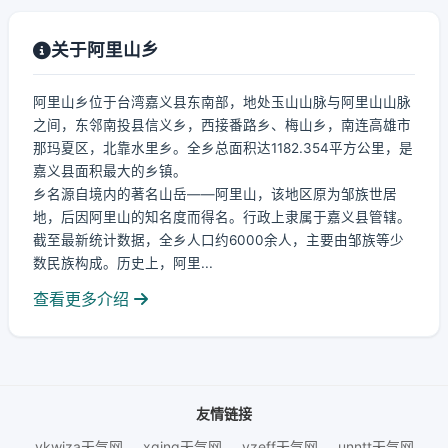
关于阿里山乡
阿里山乡位于台湾嘉义县东南部，地处玉山山脉与阿里山山脉
之间，东邻南投县信义乡，西接番路乡、梅山乡，南连高雄市
那玛夏区，北靠水里乡。全乡总面积达1182.354平方公里，是
嘉义县面积最大的乡镇。
乡名源自境内的著名山岳——阿里山，该地区原为邹族世居
地，后因阿里山的知名度而得名。行政上隶属于嘉义县管辖。
截至最新统计数据，全乡人口约6000余人，主要由邹族等少
数民族构成。历史上，阿里...
查看更多介绍
友情链接
vkwiza天气网
xqjng天气网
yzeff天气网
unntt天气网