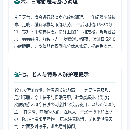
六、日常舒缓与身心调理
今日天气，适合进行轻度身心放松调理。工作间隙多做拉
伸、远眺，缓解颈椎与眼部疲劳； 午后可小憩15-30分
钟，提升下午精神状态。情绪上保持平和放松，听听轻音
乐、看看绿植，舒缓压力。 尽量减少熬夜，保证每晚7-8
小时睡眠，让身体器官得到充分休息修复，提高免疫力。
七、老人与特殊人群护理提示
老年人代谢较慢，体温调节能力弱， 一定要注意腰腹、
足部保暖，穿上袜子与保暖马甲，避免晨起外出受凉；
皮肤敏感人群今日减少刺激性化妆品使用，以基础保湿为
主； 有鼻炎、哮喘的人群，在风大、干燥环境下加强防
护，随身携带常用药物。 居家注意防滑，尤其是潮湿天
气，地面及时擦干，避免意外摔倒。