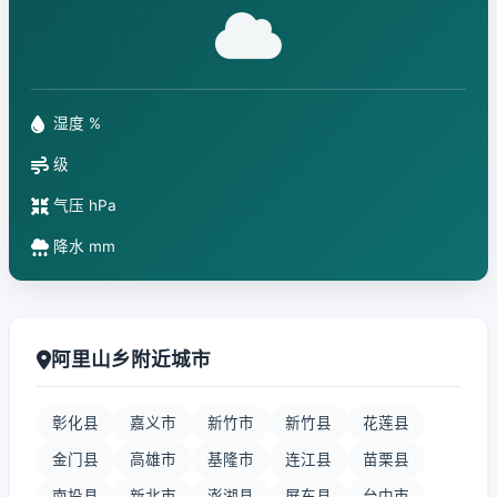
湿度 %
级
气压 hPa
降水 mm
阿里山乡附近城市
彰化县
嘉义市
新竹市
新竹县
花莲县
金门县
高雄市
基隆市
连江县
苗栗县
南投县
新北市
澎湖县
屏东县
台中市