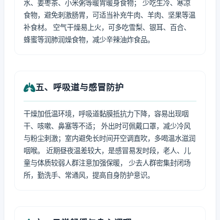
水、姜枣茶、小米粥等暖胃暖身食物； 少吃生冷、寒凉
食物，避免刺激肠胃，可适当补充牛肉、羊肉、坚果等温
补食材。 空气干燥易上火，可多吃雪梨、银耳、百合、
蜂蜜等润肺润燥食物，减少辛辣油炸食品。
五、呼吸道与感冒防护
干燥加低温环境，呼吸道黏膜抵抗力下降，容易出现咽
干、咳嗽、鼻塞等不适； 外出时可佩戴口罩，减少冷风
与粉尘刺激；室内避免长时间开空调直吹，多喝温水滋润
咽喉。 近期昼夜温差较大，是感冒易发时段，老人、儿
童与体质较弱人群注意加强保暖， 少去人群密集封闭场
所，勤洗手、常通风，提高自身防护意识。