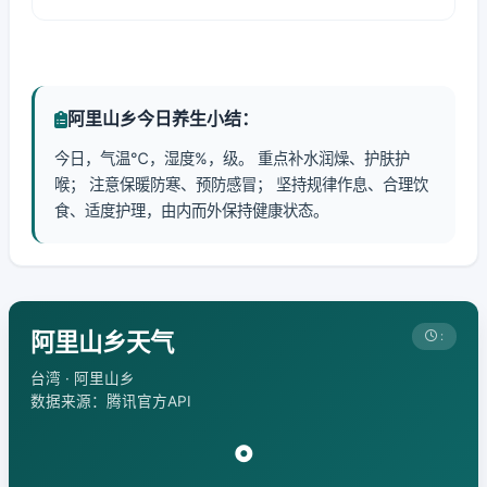
阿里山乡今日养生小结：
今日，气温℃，湿度%，级。 重点补水润燥、护肤护
喉； 注意保暖防寒、预防感冒； 坚持规律作息、合理饮
食、适度护理，由内而外保持健康状态。
阿里山乡天气
:
台湾 · 阿里山乡
数据来源：腾讯官方API
°