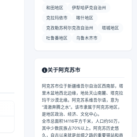
和田地区
伊犁哈萨克自治州
克拉玛依市
喀什地区
克孜勒苏柯尔克孜自治州
塔城地区
吐鲁番地区
乌鲁木齐市
关于阿克苏市
阿克苏市位于新疆维吾尔自治区西南部，塔
里木盆地西北边缘，地处天山南麓、塔克拉
玛干沙漠北缘。阿克苏系维吾尔语，意为
“清澈奔腾之水”。该市隶属于阿克苏地区，
是地区政治、经济、文化中心。
全市总面积14116平方千米，人口约50万，
其中少数民族占70%以上。阿克苏历史悠
久，自古以来就是丝绸之路的重要驿站和商