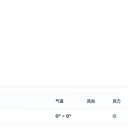
气温
风向
风力
0° ~ 0°
级