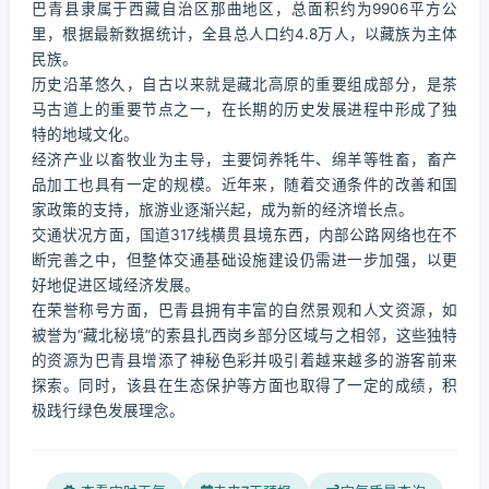
巴青县隶属于西藏自治区那曲地区，总面积约为9906平方公
里，根据最新数据统计，全县总人口约4.8万人，以藏族为主体
民族。
历史沿革悠久，自古以来就是藏北高原的重要组成部分，是茶
马古道上的重要节点之一，在长期的历史发展进程中形成了独
特的地域文化。
经济产业以畜牧业为主导，主要饲养牦牛、绵羊等牲畜，畜产
品加工也具有一定的规模。近年来，随着交通条件的改善和国
家政策的支持，旅游业逐渐兴起，成为新的经济增长点。
交通状况方面，国道317线横贯县境东西，内部公路网络也在不
断完善之中，但整体交通基础设施建设仍需进一步加强，以更
好地促进区域经济发展。
在荣誉称号方面，巴青县拥有丰富的自然景观和人文资源，如
被誉为“藏北秘境”的索县扎西岗乡部分区域与之相邻，这些独特
的资源为巴青县增添了神秘色彩并吸引着越来越多的游客前来
探索。同时，该县在生态保护等方面也取得了一定的成绩，积
极践行绿色发展理念。