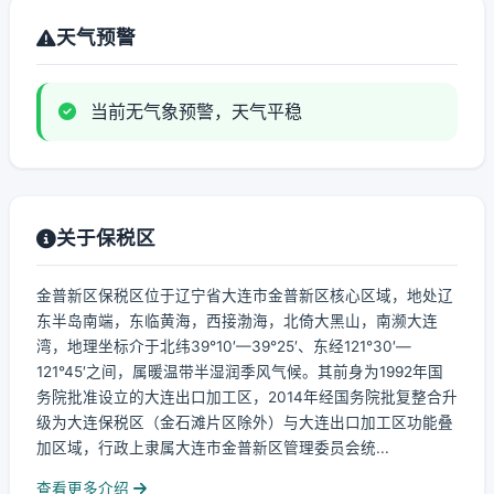
天气预警
当前无气象预警，天气平稳
关于保税区
金普新区保税区位于辽宁省大连市金普新区核心区域，地处辽
东半岛南端，东临黄海，西接渤海，北倚大黑山，南濒大连
湾，地理坐标介于北纬39°10′—39°25′、东经121°30′—
121°45′之间，属暖温带半湿润季风气候。其前身为1992年国
务院批准设立的大连出口加工区，2014年经国务院批复整合升
级为大连保税区（金石滩片区除外）与大连出口加工区功能叠
加区域，行政上隶属大连市金普新区管理委员会统...
查看更多介绍