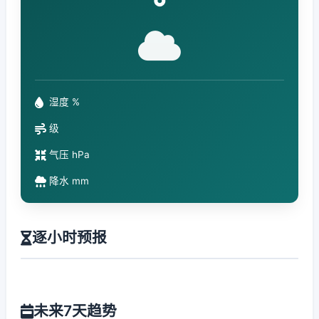
°
湿度 %
级
气压 hPa
降水 mm
逐小时预报
未来7天趋势