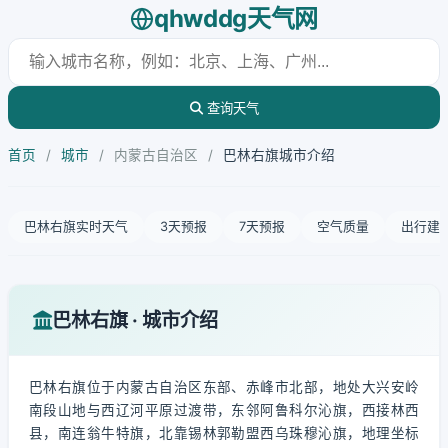
qhwddg天气网
查询天气
首页
/
城市
/
内蒙古自治区
/
巴林右旗城市介绍
巴林右旗实时天气
3天预报
7天预报
空气质量
出行建
巴林右旗 · 城市介绍
巴林右旗位于内蒙古自治区东部、赤峰市北部，地处大兴安岭
南段山地与西辽河平原过渡带，东邻阿鲁科尔沁旗，西接林西
县，南连翁牛特旗，北靠锡林郭勒盟西乌珠穆沁旗，地理坐标