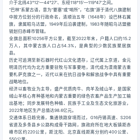
介于北纬43°12′—44°27′、东经118°15′—119°47′之间。
“巴林”系蒙古语，意为“要塞”或“哨所”，“右旗”源于清代八旗建制
中按方位划分的行政命名，清顺治五年（1648年）设巴林右翼
旗，隶属昭乌达盟，1949年后沿袭建制，1983年随昭乌达盟撤
销划归赤峰市管辖。
全旗总面积10256平方公里，截至2022年末，户籍人口约15.2
万人，其中蒙古族人口占54.3%，是典型的少数民族聚居旗
县。
历史可追溯至新石器时代红山文化遗存，辽代属上京道，金元
明清历代均为北方重要驻牧与军事要地，清代成为漠南蒙古重
要札萨克旗之一，近代以来在抗日战争和解放战争中具有重要
战略地位。
经济以畜牧业为主导，盛产优质肉牛、肉羊及绒山羊，是国家
绒山羊核心育种基地和内蒙古重要的绿色农畜产品生产加工输
出基地；同步发展特色种植、民族手工业及生态文化旅游业，
2022年地区生产总值达98.6亿元。
交通体系日趋完善，集通铁路穿境而过，G16丹锡高速、S206
省道及多条县乡公路构成骨干路网，旗政府所在地大板镇距赤
峰市区约220公里，距沈阳、北京直线距离分别约400公里、
550公里。