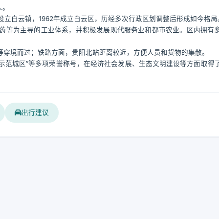
人。
设立白云镇，1962年成立白云区，历经多次行政区划调整后形成如今格局
药等为主导的工业体系，并积极发展现代服务业和都市农业。区内拥有
等穿境而过；铁路方面，贵阳北站距离较近，方便人员和货物的集散。
设示范城区”等多项荣誉称号，在经济社会发展、生态文明建设等方面取得
出行建议