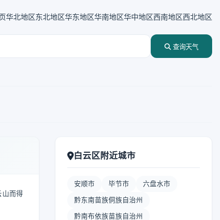
页
华北地区
东北地区
华东地区
华南地区
华中地区
西南地区
西北地区
查询天气
白云区附近城市
安顺市
毕节市
六盘水市
云山而得
黔东南苗族侗族自治州
黔南布依族苗族自治州