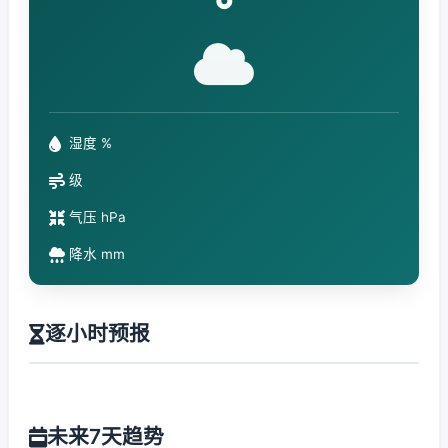
°
湿度 %
级
气压 hPa
降水 mm
逐小时预报
未来7天趋势