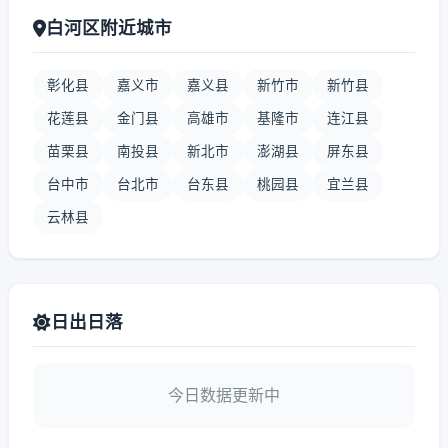
白河区附近城市
彰化县
嘉义市
嘉义县
新竹市
新竹县
花莲县
金门县
高雄市
基隆市
连江县
苗栗县
南投县
新北市
澎湖县
屏东县
台中市
台北市
台东县
桃园县
宜兰县
云林县
日出日落
今日数据更新中