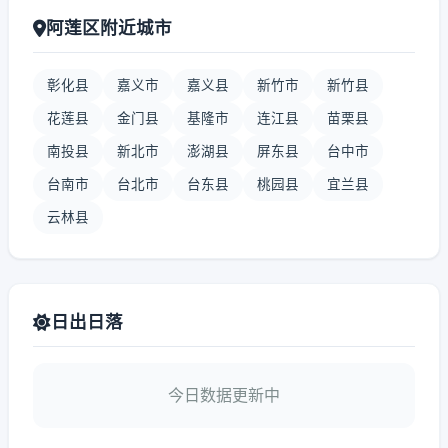
阿莲区附近城市
彰化县
嘉义市
嘉义县
新竹市
新竹县
花莲县
金门县
基隆市
连江县
苗栗县
南投县
新北市
澎湖县
屏东县
台中市
台南市
台北市
台东县
桃园县
宜兰县
云林县
日出日落
今日数据更新中