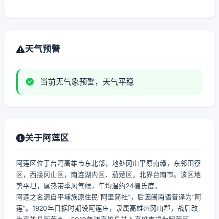
天气预警
当前无气象预警，天气平稳
关于阿莲区
阿莲区位于台湾高雄市东北部，地处冈山平原南缘，东邻田寮
区，西接冈山区，南连湖内区、茄萣区，北界台南市。该区地
势平坦，属热带季风气候，年均温约24摄氏度。
阿莲之名源自平埔族原住民“阿里简社”，后因闽南语音译为“阿
莲”。1920年日据时期设阿莲庄，隶属高雄州冈山郡，战后改