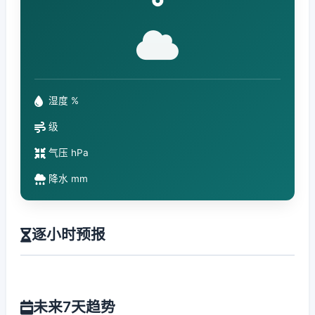
°
湿度 %
级
气压 hPa
降水 mm
逐小时预报
未来7天趋势