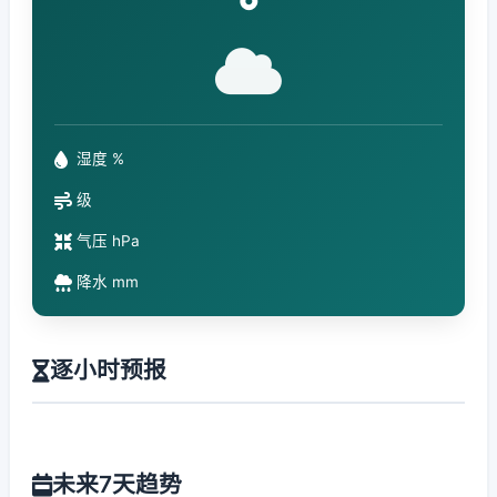
°
湿度 %
级
气压 hPa
降水 mm
逐小时预报
未来7天趋势